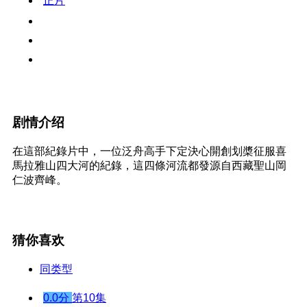
正片
剧情介绍
在這部紀錄片中，一位泛舟高手下定決心開創划槳征服喜
馬拉雅山四大河的紀錄，這四條河流都發源自西藏聖山岡
仁波齊峰。
猜你喜欢
同类型
0.0分
第10集