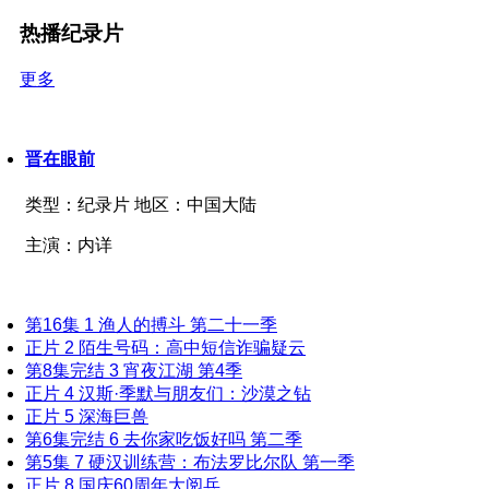
热播纪录片
更多
晋在眼前
类型：
纪录片
地区：
中国大陆
主演：
内详
第16集
1
渔人的搏斗 第二十一季
正片
2
陌生号码：高中短信诈骗疑云
第8集完结
3
宵夜江湖 第4季
正片
4
汉斯·季默与朋友们：沙漠之钻
正片
5
深海巨兽
第6集完结
6
去你家吃饭好吗 第二季
第5集
7
硬汉训练营：布法罗比尔队 第一季
正片
8
国庆60周年大阅兵