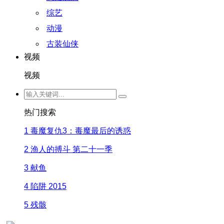
综艺
动漫
古装仙侠
视频
视频
热门搜索
1
毒魔复仇3：毒魔最后的诱惑
2
渔人的搏斗 第二十一季
3
献鱼
4
陷阱 2015
5
残骸