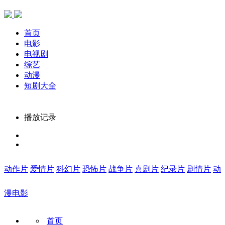
首页
电影
电视剧
综艺
动漫
短剧大全
播放记录
动作片
爱情片
科幻片
恐怖片
战争片
喜剧片
纪录片
剧情片
动
漫电影
首页