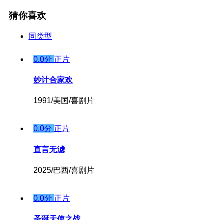
猜你喜欢
同类型
0.0分
正片
妙计合家欢
1991/美国/喜剧片
0.0分
正片
直言无滤
2025/巴西/喜剧片
0.0分
正片
圣诞天使之战