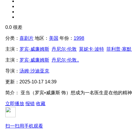
0.0
很差
分类：
喜剧片
地区：
美国
年份：
1998
主演：
罗宾·威廉姆斯
丹尼尔·伦敦
莫妮卡·波特
菲利普·塞默
主演：
罗宾·威廉姆斯
丹尼尔·伦敦..
导演：
汤姆·沙迪亚克
更新：
2025-10-17 14:39
简介：
亚当（罗宾•威廉斯 饰）想成为一名医生是在他的精
立即播放
报错
收藏
扫一扫用手机观看