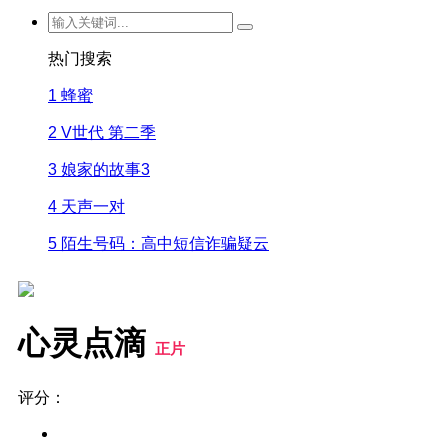
热门搜索
1
蜂蜜
2
V世代 第二季
3
娘家的故事3
4
天声一对
5
陌生号码：高中短信诈骗疑云
心灵点滴
正片
评分：