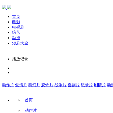
首页
电影
电视剧
综艺
动漫
短剧大全
播放记录
动作片
爱情片
科幻片
恐怖片
战争片
喜剧片
纪录片
剧情片
动
首页
动作片