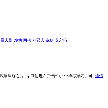
·霍夫曼
鲍勃·冈顿
约瑟夫·索默
艾尔玛..
神疾病痊愈之后，后来他进入了维吉尼亚医学院学习。可..
详情