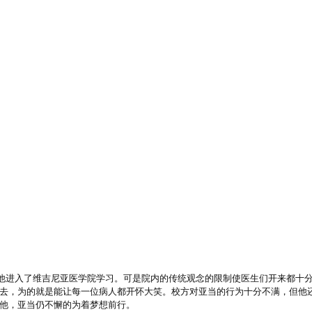
来他进入了维吉尼亚医学院学习。可是院内的传统观念的限制使医生们开来都十
去，为的就是能让每一位病人都开怀大笑。
校方对亚当的行为十分不满，但他
他，亚当仍不懈的为着梦想前行。