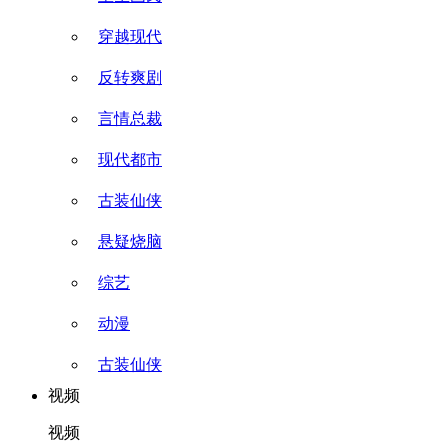
穿越现代
反转爽剧
言情总裁
现代都市
古装仙侠
悬疑烧脑
综艺
动漫
古装仙侠
视频
视频