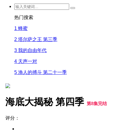
热门搜索
1
蜂蜜
2
塔尔萨之王 第三季
3
我的自由年代
4
天声一对
5
渔人的搏斗 第二十一季
海底大揭秘 第四季
第8集完结
评分：