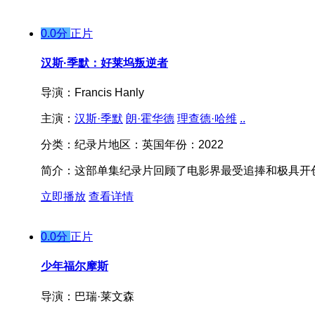
0.0分
正片
汉斯·季默：好莱坞叛逆者
导演：
Francis Hanly
主演：
汉斯·季默
朗·霍华德
理查德·哈维
..
分类：
纪录片
地区：
英国
年份：
2022
简介：
这部单集纪录片回顾了电影界最受追捧和极具开创
立即播放
查看详情
0.0分
正片
少年福尔摩斯
导演：
巴瑞·莱文森