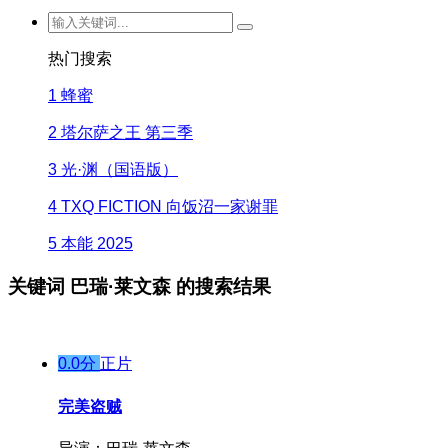
热门搜索
1
蜂蜜
2
塔尔萨之王 第三季
3
光·渊（国语版）
4
TXQ FICTION 向饭沼一家谢罪
5
本能 2025
关键词
巴瑞·莱文森
的搜索结果
0.0分
正片
完美盗贼