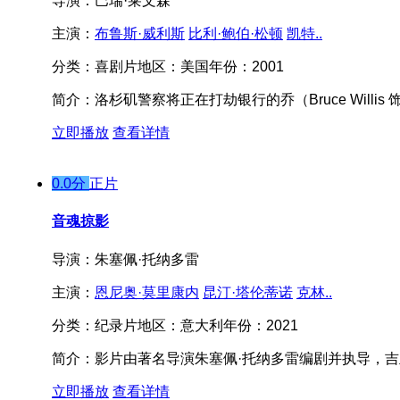
导演：
巴瑞·莱文森
主演：
布鲁斯·威利斯
比利·鲍伯·松顿
凯特..
分类：
喜剧片
地区：
美国
年份：
2001
简介：
洛杉矶警察将正在打劫银行的乔（Bruce Willis 饰）与
立即播放
查看详情
0.0分
正片
音魂掠影
导演：
朱塞佩·托纳多雷
主演：
恩尼奥·莫里康内
昆汀·塔伦蒂诺
克林..
分类：
纪录片
地区：
意大利
年份：
2021
简介：
影片由著名导演朱塞佩·托纳多雷编剧并执导，吉
立即播放
查看详情