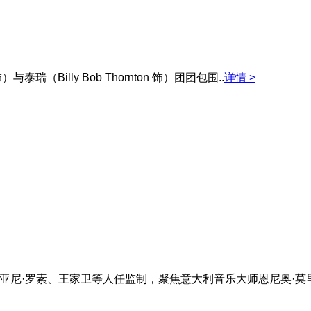
泰瑞（Billy Bob Thornton 饰）团团包围..
详情 >
亚尼·罗素、王家卫等人任监制，聚焦意大利音乐大师恩尼奥·莫里