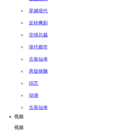
穿越现代
反转爽剧
言情总裁
现代都市
古装仙侠
悬疑烧脑
综艺
动漫
古装仙侠
视频
视频