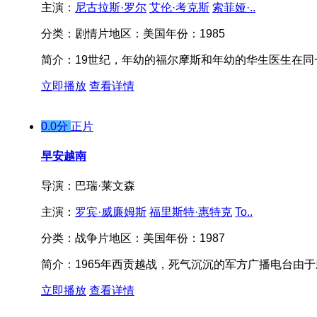
主演：
尼古拉斯·罗尔
艾伦·考克斯
索菲娅·..
分类：
剧情片
地区：
美国
年份：
1985
简介：
19世纪，年幼的福尔摩斯和年幼的华生医生在同
立即播放
查看详情
0.0分
正片
早安越南
导演：
巴瑞·莱文森
主演：
罗宾·威廉姆斯
福里斯特·惠特克
To..
分类：
战争片
地区：
美国
年份：
1987
简介：
1965年西贡越战，死气沉沉的军方广播电台由于新DJ艾
立即播放
查看详情