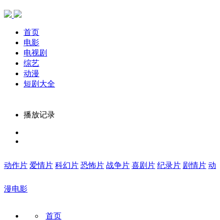
首页
电影
电视剧
综艺
动漫
短剧大全
播放记录
动作片
爱情片
科幻片
恐怖片
战争片
喜剧片
纪录片
剧情片
动
漫电影
首页