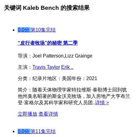
关键词
Kaleb Bench
的搜索结果
0.0分
第10集完结
“皮行者牧场”的秘密 第二季
导演：
Joel Patterson,Lizz Grainge
主演：
Travis Taylor
Erik ..
分类：
纪录片
地区：
美国
年份：
2021
简介：
随着天体物理学家特拉维斯·泰勒博士回到犹
他州臭名昭著的斯金沃克牧场，加入房地产大亨布兰
登·富格尔及其科学家和研究人员团..
详情 >
立即播放
查看详情
0.0分
第11集完结