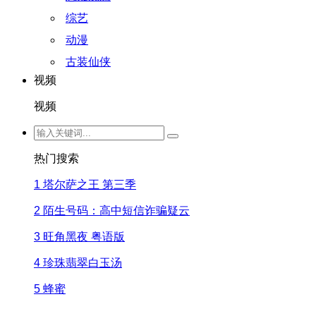
综艺
动漫
古装仙侠
视频
视频
热门搜索
1
塔尔萨之王 第三季
2
陌生号码：高中短信诈骗疑云
3
旺角黑夜 粤语版
4
珍珠翡翠白玉汤
5
蜂蜜