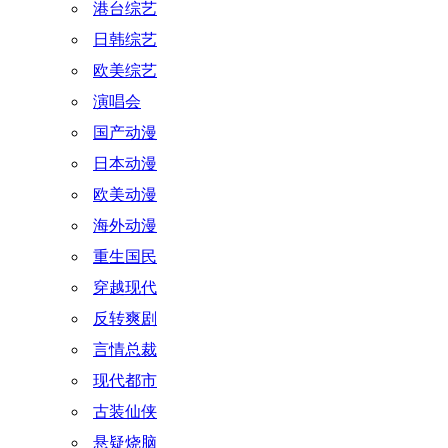
港台综艺
日韩综艺
欧美综艺
演唱会
国产动漫
日本动漫
欧美动漫
海外动漫
重生国民
穿越现代
反转爽剧
言情总裁
现代都市
古装仙侠
悬疑烧脑