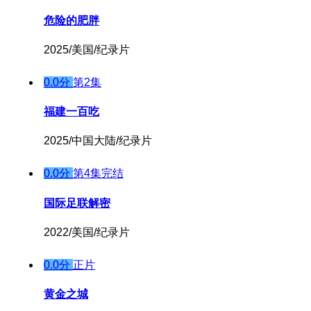
危险的肥胖
2025/美国/纪录片
0.0分
第2集
福建一百吃
2025/中国大陆/纪录片
0.0分
第4集完结
国际足联解密
2022/美国/纪录片
0.0分
正片
黄金之城