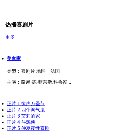
热播喜剧片
更多
美食家
类型：
喜剧片
地区：
法国
主演：
路易·德·菲奈斯,科鲁彻,..
正片
1
惊声万圣节
正片
2
四个淘气鬼
正片
3
艾莉的家
正片
4
斗鸡侠
正片
5
仲夏夜性喜剧