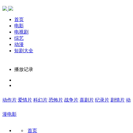
首页
电影
电视剧
综艺
动漫
短剧大全
播放记录
动作片
爱情片
科幻片
恐怖片
战争片
喜剧片
纪录片
剧情片
动
漫电影
首页