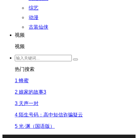
综艺
动漫
古装仙侠
视频
视频
热门搜索
1
蜂蜜
2
娘家的故事3
3
天声一对
4
陌生号码：高中短信诈骗疑云
5
光·渊（国语版）