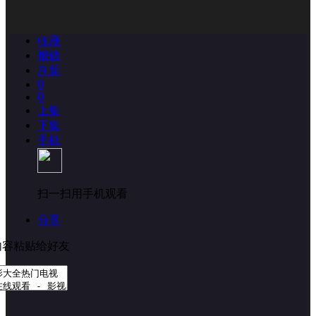
收藏
报错
刷新
0
0
上集
下集
手机
扫一扫用手机观看
分享
内容粘贴给好友