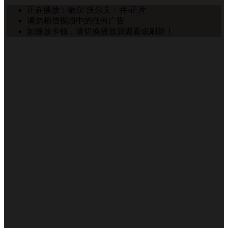
正在播放：歇尔·沃尔夫：井-正片
请勿相信视频中的任何广告
如播放卡顿，请切换播放源观看或刷新！