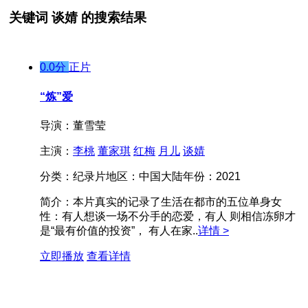
关键词
谈婧
的搜索结果
0.0分
正片
“炼”爱
导演：
董雪莹
主演：
李桃
董家琪
红梅
月儿
谈婧
分类：
纪录片
地区：
中国大陆
年份：
2021
简介：
本片真实的记录了生活在都市的五位单身女
性：有人想谈一场不分手的恋爱，有人 则相信冻卵才
是“最有价值的投资”， 有人在家..
详情 >
立即播放
查看详情