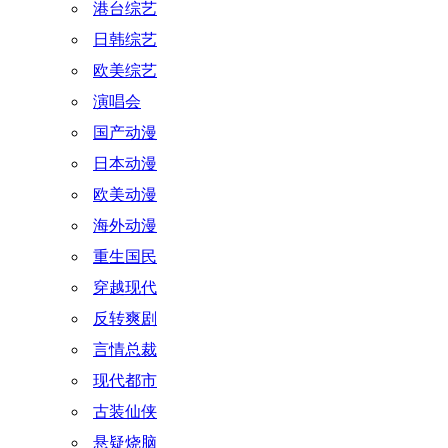
港台综艺
日韩综艺
欧美综艺
演唱会
国产动漫
日本动漫
欧美动漫
海外动漫
重生国民
穿越现代
反转爽剧
言情总裁
现代都市
古装仙侠
悬疑烧脑