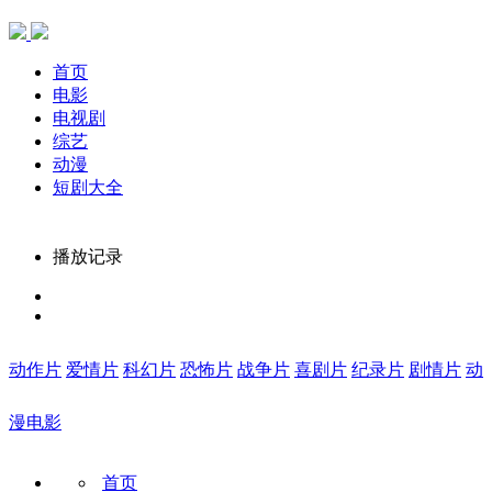
首页
电影
电视剧
综艺
动漫
短剧大全
播放记录
动作片
爱情片
科幻片
恐怖片
战争片
喜剧片
纪录片
剧情片
动
漫电影
首页