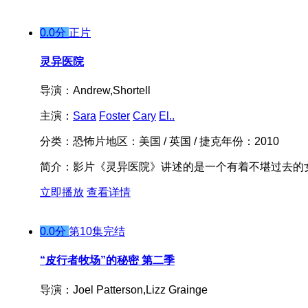
0.0分
正片
灵异医院
导演：
Andrew,Shortell
主演：
Sara
Foster
Cary
El..
分类：
恐怖片
地区：
美国 / 英国 / 捷克
年份：
2010
简介：
影片《灵异医院》讲述的是一个有着不堪过去的
立即播放
查看详情
0.0分
第10集完结
“皮行者牧场”的秘密 第二季
导演：
Joel Patterson,Lizz Grainge