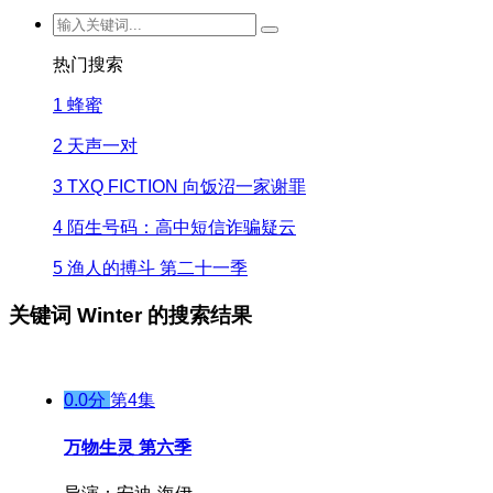
热门搜索
1
蜂蜜
2
天声一对
3
TXQ FICTION 向饭沼一家谢罪
4
陌生号码：高中短信诈骗疑云
5
渔人的搏斗 第二十一季
关键词
Winter
的搜索结果
0.0分
第4集
万物生灵 第六季