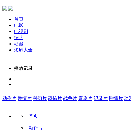
首页
电影
电视剧
综艺
动漫
短剧大全
播放记录
动作片
爱情片
科幻片
恐怖片
战争片
喜剧片
纪录片
剧情片
动
首页
动作片