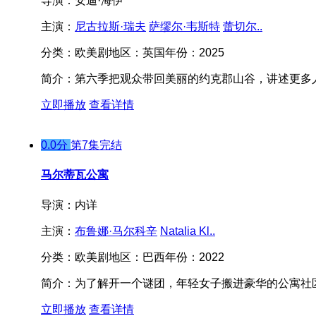
导演：
安迪·海伊
主演：
尼古拉斯·瑞夫
萨缪尔·韦斯特
蕾切尔..
分类：
欧美剧
地区：
英国
年份：
2025
简介：
第六季把观众带回美丽的约克郡山谷，讲述更多人
立即播放
查看详情
0.0分
第7集完结
马尔蒂瓦公寓
导演：
内详
主演：
布鲁娜·马尔科辛
Natalia Kl..
分类：
欧美剧
地区：
巴西
年份：
2022
简介：
为了解开一个谜团，年轻女子搬进豪华的公寓社
立即播放
查看详情