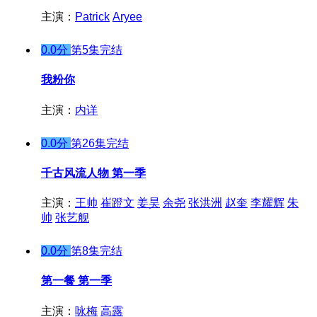
主演：
Patrick
Aryee
0.0分
第5集完结
我粉你
主演：
内详
0.0分
第26集完结
千古风流人物 第一季
主演：
王帅
崔蹬文
姜昊
余尧
张洪洲
赵奎
李耀辉
朱
帅
张艺舰
0.0分
第8集完结
第一餐 第一季
主演：
咏梅
高露