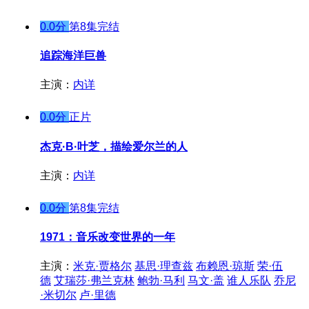
0.0分
第8集完结
追踪海洋巨兽
主演：
内详
0.0分
正片
杰克·B·叶芝，描绘爱尔兰的人
主演：
内详
0.0分
第8集完结
1971：音乐改变世界的一年
主演：
米克·贾格尔
基思·理查兹
布赖恩·琼斯
荣·伍
德
艾瑞莎·弗兰克林
鲍勃·马利
马文·盖
谁人乐队
乔尼
·米切尔
卢·里德