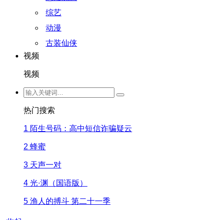
综艺
动漫
古装仙侠
视频
视频
热门搜索
1
陌生号码：高中短信诈骗疑云
2
蜂蜜
3
天声一对
4
光·渊（国语版）
5
渔人的搏斗 第二十一季