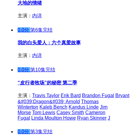
大地的情绪
主演：
内详
0.0分
第6集完结
我的白头爱人：六个真爱故事
主演：
内详
0.0分
第10集完结
“皮行者牧场”的秘密 第二季
主演：
Travis Taylor
Erik Bard
Brandon Fugal
Bryant
&#039;Dragon&#039; Arnold
Thomas
Winterton
Kaleb Bench
Kandus Linde
Jim
Morse
Tom Lewis
Casey Smith
Cameron
Fugal
Linda Moulton Howe
Ryan Skinner
J
0.0分
第3集完结