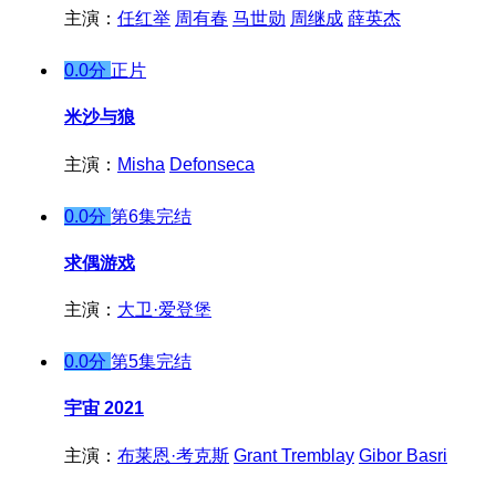
主演：
任红举
周有春
马世勋
周继成
薛英杰
0.0分
正片
米沙与狼
主演：
Misha
Defonseca
0.0分
第6集完结
求偶游戏
主演：
大卫·爱登堡
0.0分
第5集完结
宇宙 2021
主演：
布莱恩·考克斯
Grant Tremblay
Gibor Basri