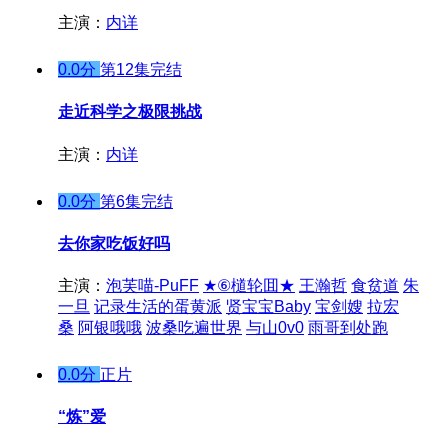
主演：
内详
0.0分
第12集完结
走近科学之极限挑战
主演：
内详
0.0分
第6集完结
去你家吃饭好吗
主演：
泡芙喵-PuFF
★⑥檤轮囬★
王瀚哲
食贫道
朱
一旦
记录生活的蛋黄派
贤宝宝Baby
宝剑嫂
拉宏
桑
阿银哦哦
波桑吃遍世界
与山0v0
雨哥到处跑
0.0分
正片
“炼”爱