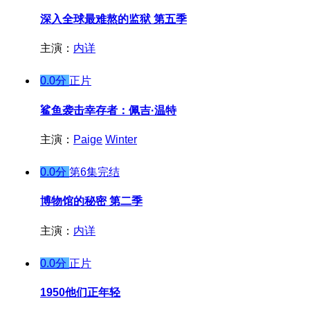
深入全球最难熬的监狱 第五季
主演：
内详
0.0分
正片
鲨鱼袭击幸存者：佩吉·温特
主演：
Paige
Winter
0.0分
第6集完结
博物馆的秘密 第二季
主演：
内详
0.0分
正片
1950他们正年轻