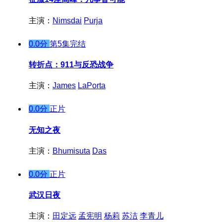
主演：
Nimsdai
Purja
0.0分
第5集完结
转折点：911与反恐战争
主演：
James
LaPorta
0.0分
正片
无知之夜
主演：
Bhumisuta
Das
0.0分
正片
武汉日夜
主演：
田定远
孟宪明
杨莉
苏洁
李青儿