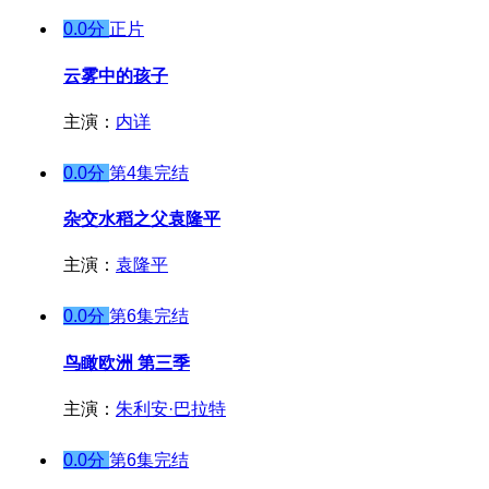
0.0分
正片
云雾中的孩子
主演：
内详
0.0分
第4集完结
杂交水稻之父袁隆平
主演：
袁隆平
0.0分
第6集完结
鸟瞰欧洲 第三季
主演：
朱利安·巴拉特
0.0分
第6集完结