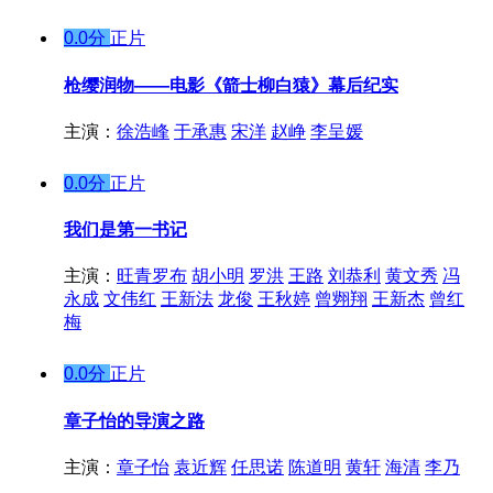
0.0分
正片
枪缨润物——电影《箭士柳白猿》幕后纪实
主演：
徐浩峰
于承惠
宋洋
赵峥
李呈媛
0.0分
正片
我们是第一书记
主演：
旺青罗布
胡小明
罗洪
王路
刘恭利
黄文秀
冯
永成
文伟红
王新法
龙俊
王秋婷
曾翙翔
王新杰
曾红
梅
0.0分
正片
章子怡的导演之路
主演：
章子怡
袁近辉
任思诺
陈道明
黄轩
海清
李乃