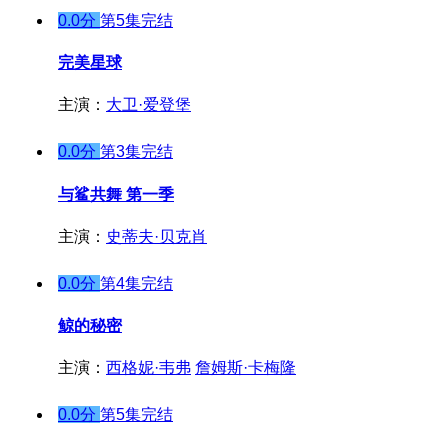
0.0分
第5集完结
完美星球
主演：
大卫·爱登堡
0.0分
第3集完结
与鲨共舞 第一季
主演：
史蒂夫·贝克肖
0.0分
第4集完结
鲸的秘密
主演：
西格妮·韦弗
詹姆斯·卡梅隆
0.0分
第5集完结