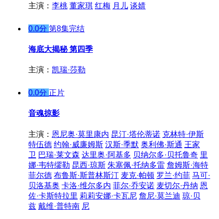
主演：
李桃
董家琪
红梅
月儿
谈婧
0.0分
第8集完结
海底大揭秘 第四季
主演：
凯瑞·莎勒
0.0分
正片
音魂掠影
主演：
恩尼奥·莫里康内
昆汀·塔伦蒂诺
克林特·伊斯
特伍德
约翰·威廉姆斯
汉斯·季默
奥利佛·斯通
王家
卫
巴瑞·莱文森
达里奥·阿基多
贝纳尔多·贝托鲁奇
里
娜·韦特缪勒
昆西·琼斯
朱塞佩·托纳多雷
詹姆斯·海特
菲尔德
布鲁斯·斯普林斯汀
麦克·帕顿
罗兰·约菲
马可·
贝洛基奥
卡洛·维尔多内
菲尔·乔安诺
麦切尔·丹纳
恩
佐·卡斯特拉里
莉莉安娜·卡瓦尼
詹尼·莫兰迪
琼·贝
兹
戴维·普特南
尼